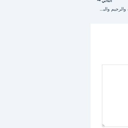
التالي
أضرار الملح على الصحة والرجيم والبشره