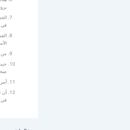
بروت
الحس
في ل
الفش
الأم
من ا
حيث 
ضخا
أمرا
أن ث
في ذ