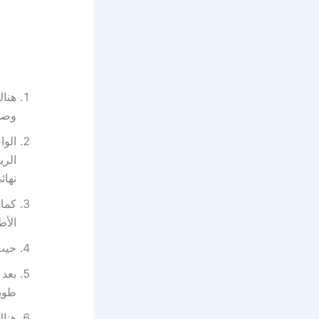
هناك
وصحي
الوا
الري
نهائ
كما 
الأط
حيث 
بعد 
طويل
هناك