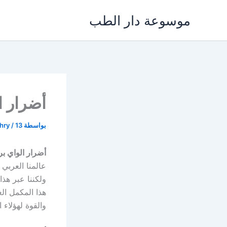
خطي
موسوعة دار الطب
لى
لمحتوى
أضرار ا
بواسطة
13 نوفمبر، 2021
/
khry
أضرار الواي ب
عالمنا العربي 
ولكننا عبر هذ
هذا المكمل ال
والقوة لهؤلاء 