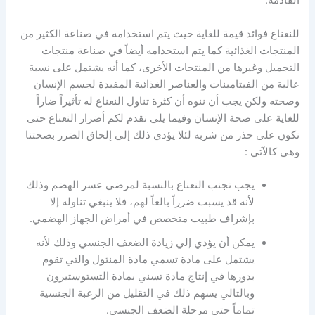
القادمة.
للنعناع فوائد قيمة للغاية حيث يتم استخدامه في صناعة الكثير من
المنتجات الغذائية كما يتم استخدامه أيضاً في صناعة منتجات
التجميل وغيرها من المنتجات الأخرى، كما أنه يشتمل على نسبة
عالية من الفيتامينات والعناصر الغذائية المفيدة لجسم الإنسان
وصحته ولكن يجب أن ننوه أن كثرة تناول النعناع له تأثيراً ضاراً
للغاية على صحة الإنسان وفيما يلي نقدم لكم أضرار النعناع حتى
نكون على حذر من شربه لئلا يؤدي ذلك إلي إلحاق الضرر بصحتنا
وهي كالآتي :
يجب تجنب النعناع بالنسبة لمرضي عسر الهضم وذلك
لأنه قد يسبب ضرراً بالغاً لهم، فلا ينبغي تناوله إلا
بإشراف طبيب متخصص في أمراض الجهاز الهضمي.
يمكن أن يؤدي إلي زيادة الضعف الجنسي وذلك لأنه
يشتمل على مادة تسمي مادة المنثول والتي تقوم
بدورها في إنتاج مادة تسني بمادة التستوستيرون
وبالتالي يسهم ذلك في التقليل من الرغبة الجنسية
تماماً حتي مرحلة الضعف الجنسي.