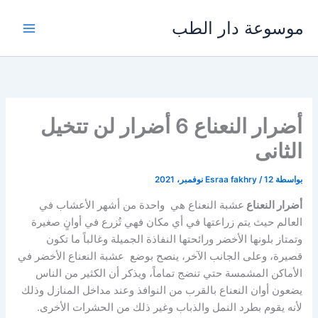
خطي
موسوعة دار الطب
لى
لمحتوى
أضرار النعناع 6 أضرار لن تتخيل
الثانى
بواسطة
12 نوفمبر، 2021
/
Esraa fakhry
أضرار النعناع
عشبة النعناع هي واحدة من أشهر الأعشاب في
العالم حيث يتم زراعتها في أي مكان فهي تُزرع في أوانٍ صغيرة
وتمتاز بلونها الأخضر ورائحتها النفاذة الجميلة وغالباً ما تكون
قصيرة، وعلى الجانب الآخر، ينصح بوضع عشبة النعناع الأخضر في
الأماكن المشمسة حتي تنضج تماماً، ويذكر أن الكثير من الناس
يضعون أوان النعناع بالقرب من النوافذ وعند مداخل المنازل وذلك
لأنه يقوم بطرد النمل والذباب وغير ذلك من الحشرات الأخرى.