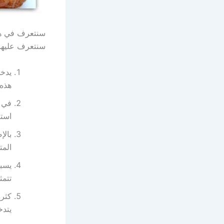
سنتعرف في هذا
سنتعرف عليها 
يدخ
هذه 
في ب
استع
بالإ
المت
يسبب
تتمث
كثرة
يتدخ