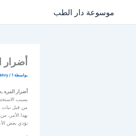
خطي
موسوعة دار الطب
لى
لمحتوى
أضرار ا
بواسطة
1 فبراير، 2022
/
akhry
أضرار المره
يع
بسبب الاستخدا
من قبل نبات ا
بهذا الأمر، م
تؤذي بعض الأ