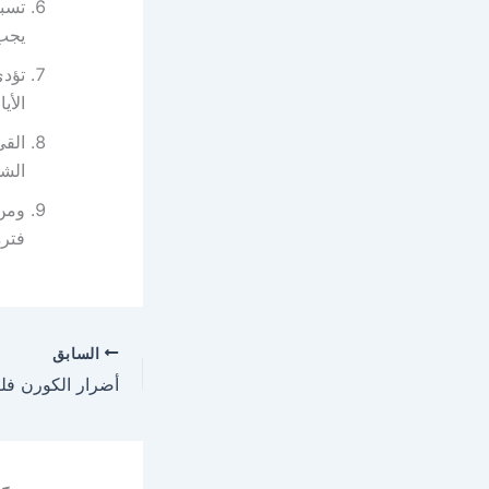
تسبب
يجب 
تؤدي
الأي
القي
الشخ
ومن 
فترة
السابق