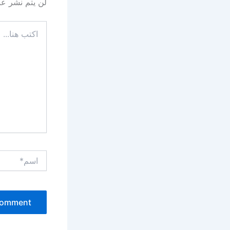
لن يتم نشر عنو
اكتب
هنا...
اسم*