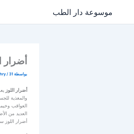
خطي
موسوعة دار الطب
لى
لمحتوى
أضرار ا
بواسطة
31 يناير، 2022
/
khry
أضرار اللوز
يعد
والمغذية للجس
العواقب وخيمة 
العديد من الأض
أضرار اللوز س