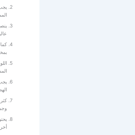
يجب 
المم
ينصح
عالي
كما 
بمخت
اللو
الم
يجب 
الهض
كثرة
وجمي
يحتو
أخري