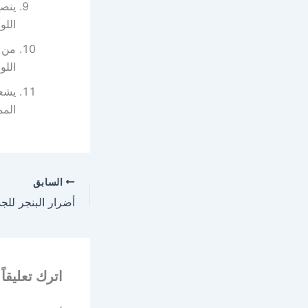
ينصح
اللو
من ا
اللو
يشعر
المم
السابق
أضرار البنجر لل
اترك تعليقاً