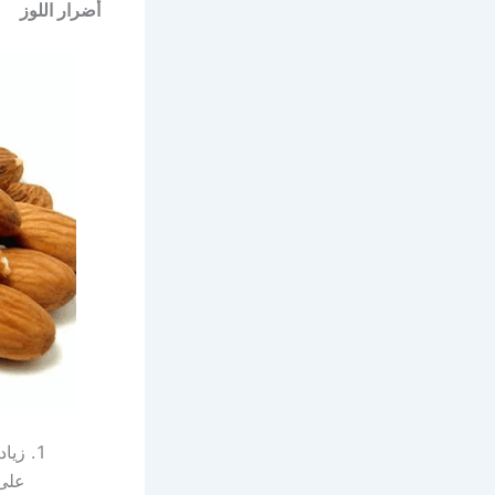
أضرار اللوز
زياد
على 