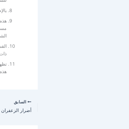
للشم
بالإ
هذه 
مست
الش
القش
ذات 
تظهر
هذه 
السابق
أضرار الزعفران 