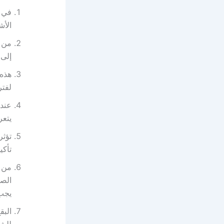
في ا
الأ
من 
إلى 
هذه 
لفتر
عند 
يتع
تؤثر
تأكي
من ا
الص
يجب 
البق