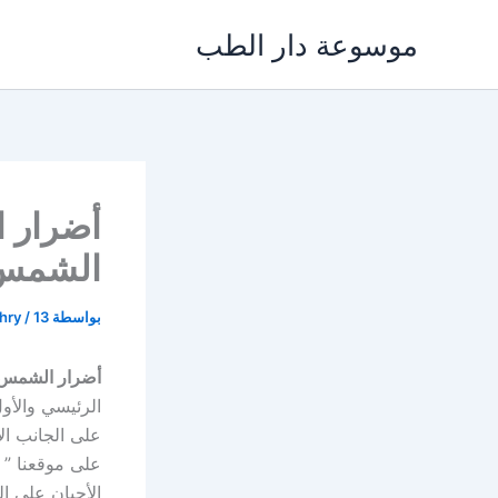
خطي
موسوعة دار الطب
لى
لمحتوى
الشمس
بواسطة
13 نوفمبر، 2021
/
khry
أضرار الشمس
الرئيسي والأو
على الجانب ال
على موقعنا ” 
الأحيان على ا