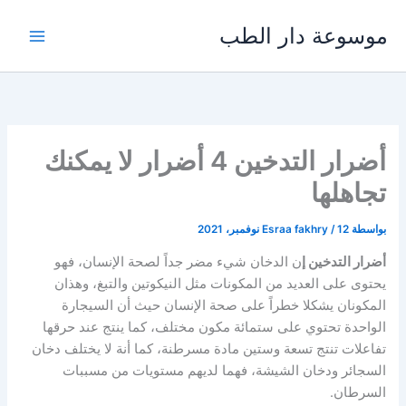
خطي
موسوعة دار الطب
لى
لمحتوى
أضرار التدخين 4 أضرار لا يمكنك
تجاهلها
بواسطة
12 نوفمبر، 2021
/
Esraa fakhry
أضرار التدخين إ
ن الدخان شيء مضر جداً لصحة الإنسان، فهو
يحتوى على العديد من المكونات مثل النيكوتين والتبغ، وهذان
المكونان يشكلا خطراً على صحة الإنسان حيث أن السيجارة
الواحدة تحتوي على ستمائة مكون مختلف، كما ينتج عند حرقها
تفاعلات تنتج تسعة وستين مادة مسرطنة، كما أنة لا يختلف دخان
السجائر ودخان الشيشة، فهما لديهم مستويات من مسببات
السرطان.