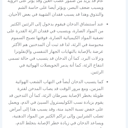
عام قد يزيد من ضمور عصب العين وقد يؤثر على الرؤية
ويسبب ضعف البصر، ويؤثر أيضا على حاسة الشم
والتذوق وهذا قد يسبب فقدان الشهية في بعض الأحيان.
عند أستنشاق الدخان فيقوم بدخول إلى الرئتين الكثير
من المواد الضارة، ويتسبب في فقدان الرئة القدرة على
تصفية المواد الكيميائية الضارة، فوقتها تصبح السموم
محبوسة في الرئة، لذا قد ثبت أن المدخنين هم الأكثر
عرضة بالإصابة بالتهابات الجهاز التنفسي والإنفلونزا
ونزلات البرد، كما أن الدخان قد يتسبب في حالة تسمى
انتفاخ الرئة، كما أنة يدمر الحويصلات الهوائية في
الرئتين.
كما يتسبب الدخان أيضاً في التهاب الشعب الهوائية
المزمن، ومع مرور الوقت قد يصاب المدخن لفترة
طويلة بخطر الإصابة بسرطان الرئة، كما أن التدخين قد
يقوم بزيادة نسب الكوليسترول السيئ في الدم، ويعمل
على خفض نسبة الجيد منة، وقد يسبب هذا إلى أمراض
تصلب الشرايين وإلى تراكم الكثير من المواد الدهنية،
ويساعد الدخان في زيادة خطر الإصابة بتجلط الدم،