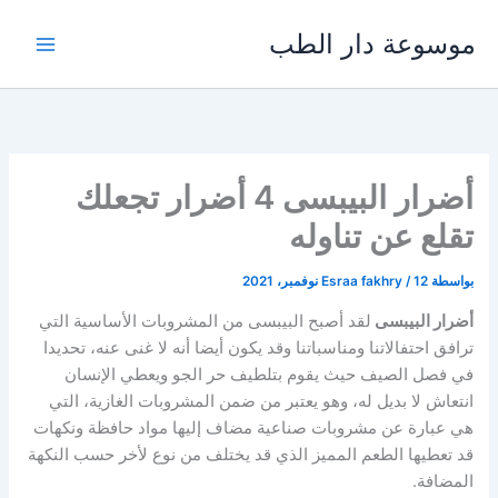
خطي
موسوعة دار الطب
لى
لمحتوى
أضرار البيبسى 4 أضرار تجعلك
تقلع عن تناوله
بواسطة
12 نوفمبر، 2021
/
Esraa fakhry
أضرار البيبسى
لقد أصبح البيبسى من المشروبات الأساسية التي
ترافق احتفالاتنا ومناسباتنا وقد يكون أيضا أنه لا غنى عنه، تحديدا
في فصل الصيف حيث يقوم بتلطيف حر الجو ويعطي الإنسان
انتعاش لا بديل له، وهو يعتبر من ضمن المشروبات الغازية، التي
هي عبارة عن مشروبات صناعية مضاف إليها مواد حافظة ونكهات
قد تعطيها الطعم المميز الذي قد يختلف من نوع لأخر حسب النكهة
المضافة.