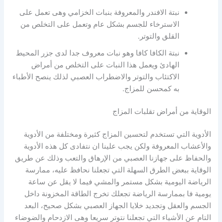
نبتة الافندر والمعروفة بنبات الخزامي وهى تعمل على
الاسترخاء للجسم بشكل عام وتعمل على التخلص من
القلق والتوتر.
نبتة الكافا كافا وهو نبات معروف جدا لدى جزر المحيط
الهادئ ويعمل هذا النبات على التخلص من أمراض
الاكتئاب والتوتر والاضطراب العصبي لذلك ينصح الأطباء
به كمحسن للمزاج.
الوقاية من أمراض تقلبات المزاج
الأدوية التي تستخدم لتحسين المزاج كثيرة ومختلفة من الأدوية
والأعشاب المعروفة ولكن يجب علينا ان نتفادى كل هذه الأدوية
والحفاظ على جهازنا العصبي من الإرهاق والتعب وذلك عن طريق
الوقاية ببعض الطرق السهلة التي تجعلنا نحافظ عليه، ممارسة
الرياضة اليومية بشكل مستمر والمشي فيما لا يقل عن ساعة
يومية فا بممارسة الرياضة تجعلك تخرج الطاقة المخزونة داخل
الجسم والعقل وتجديد خلايا الجهاز العصبي بشكل صحيح، البعد
التام عن الأشياء التي تجعلنا نتوتر سريعا وهى الازدحام والضوضاء