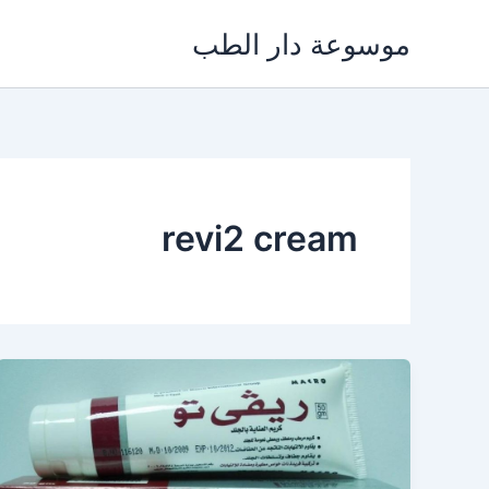
خطي
موسوعة دار الطب
لى
لمحتوى
revi2 cream