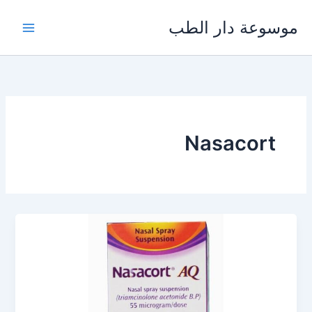
خطي
موسوعة دار الطب
لى
لمحتوى
Nasacort