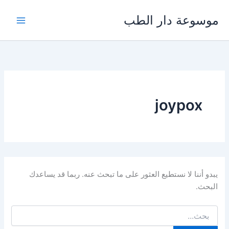
خطي
موسوعة دار الطب
لى
لمحتوى
joypox
يبدو أننا لا نستطيع العثور على ما تبحث عنه. ربما قد يساعدك
البحث.
البحث
عن: