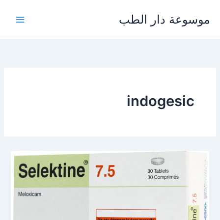
خطي
موسوعة دار الطب
لى
لمحتوى
indogesic