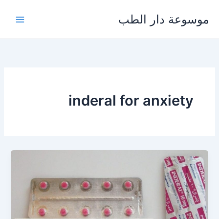
خطي
موسوعة دار الطب
لى
لمحتوى
inderal for anxiety