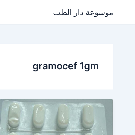
خطي
موسوعة دار الطب
لى
لمحتوى
gramocef 1gm