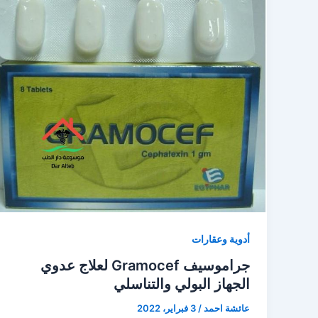
أدوية وعقارات
جراموسيف Gramocef لعلاج عدوي
الجهاز البولي والتناسلي
عائشة احمد
/
3 فبراير، 2022