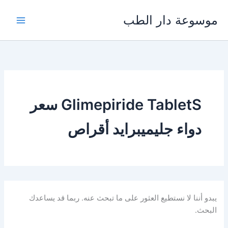
خطي
موسوعة دار الطب
لى
لمحتوى
Glimepiride TabletS سعر
دواء جليميبرايد أقراص
يبدو أننا لا نستطيع العثور على ما تبحث عنه. ربما قد يساعدك
البحث.