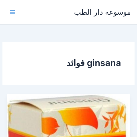
خطي
موسوعة دار الطب
لى
لمحتوى
ginsana فوائد