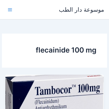
خطي
موسوعة دار الطب
لى
لمحتوى
flecainide 100 mg