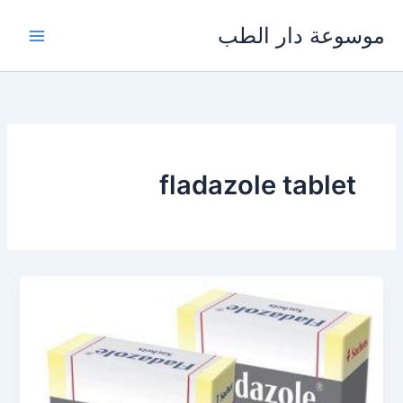
خطي
موسوعة دار الطب
لى
لمحتوى
fladazole tablet