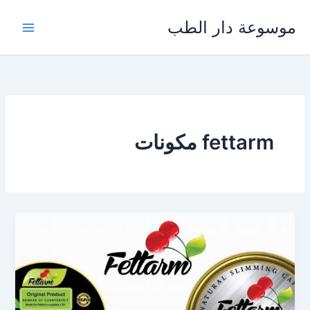
خطي
موسوعة دار الطب
لى
لمحتوى
fettarm مكونات