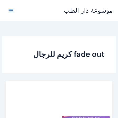
خطي
موسوعة دار الطب
لى
لمحتوى
fade out كريم للرجال