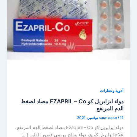
أدوية وعقارات
دواء ايزابريل كو EZAPRIL – Co مضاد لضغط
الدم المرتفع
11 نوفمبر، 2021
/
saso saso
دواء ايزابريل كو Ezaqpril – Co مضاد لضغط الدم المرتفع ،
علاج ايزابريل كو هو دواء يعالج مرضى قصور القلب […]