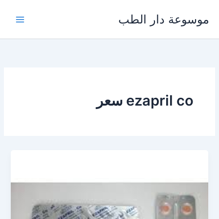
خطي
موسوعة دار الطب
لى
لمحتوى
ezapril co سعر