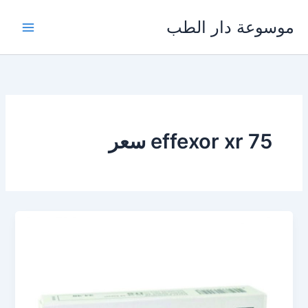
خطي
موسوعة دار الطب
لى
لمحتوى
effexor xr 75 سعر