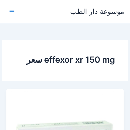
خطي
موسوعة دار الطب
لى
لمحتوى
effexor xr 150 mg سعر