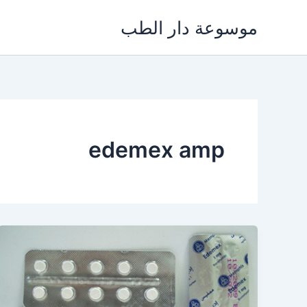
خطي
موسوعة دار الطب
لى
لمحتوى
edemex amp