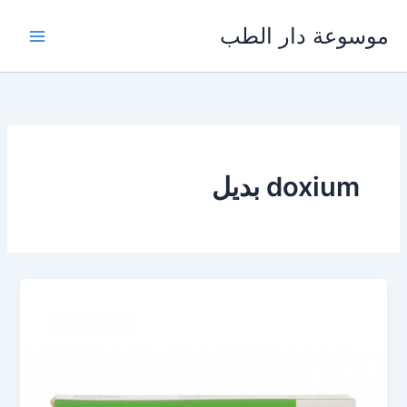
خطي
موسوعة دار الطب
لى
لمحتوى
doxium بديل