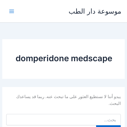
خطي
موسوعة دار الطب
لى
لمحتوى
domperidone medscape
يبدو أننا لا نستطيع العثور على ما تبحث عنه. ربما قد يساعدك
البحث.
البحث
عن: