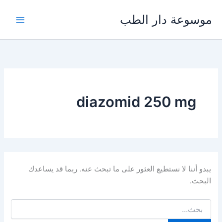
خطي
موسوعة دار الطب
لى
لمحتوى
diazomid 250 mg
يبدو أننا لا نستطيع العثور على ما تبحث عنه. ربما قد يساعدك
البحث.
البحث
عن: