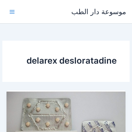
خطي
موسوعة دار الطب
لى
لمحتوى
delarex desloratadine