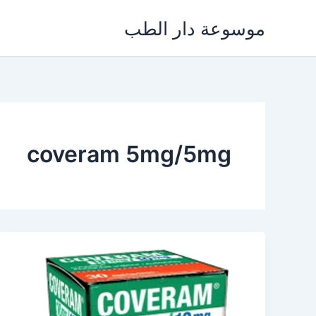
خطي
موسوعة دار الطب
لى
لمحتوى
coveram 5mg/5mg