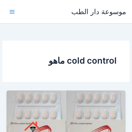
خطي
موسوعة دار الطب
لى
لمحتوى
cold control ماهو