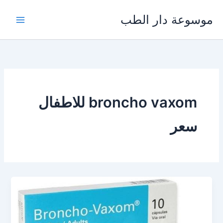
خطي
موسوعة دار الطب
لى
لمحتوى
broncho vaxom للاطفال
سعر