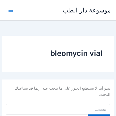
خطي
موسوعة دار الطب
لى
لمحتوى
bleomycin vial
يبدو أننا لا نستطيع العثور على ما تبحث عنه. ربما قد يساعدك
البحث.
البحث
عن: