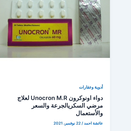
أدوية وعقارات
دواء اونوكرون Unocron M.R لعلاج
مرضي السكريالجرعة والسعر
والأستعمال
عائشة احمد
/
22 نوفمبر، 2021