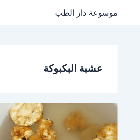
خطي
موسوعة دار الطب
لى
لمحتوى
عشبة البكبوكة