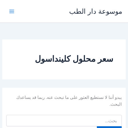
خطي
موسوعة دار الطب
لى
لمحتوى
سعر محلول كلينداسول
يبدو أننا لا نستطيع العثور على ما تبحث عنه. ربما قد يساعدك
البحث.
البحث
عن: