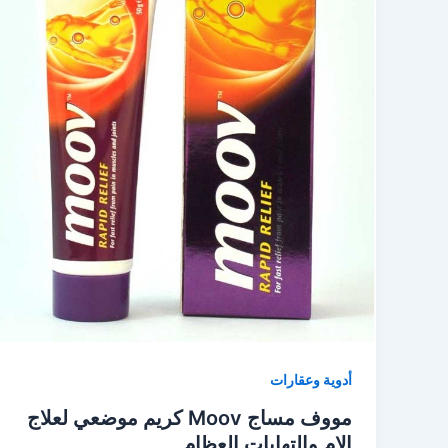
أدوية وعقارات
مووف مساج Moov كريم موضعي لعلاج
الام والتهابات العظام