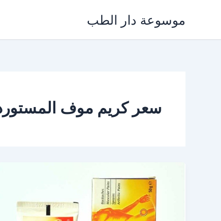
خطي
موسوعة دار الطب
لى
لمحتوى
سعر كريم موف المستورد فى