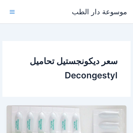
خطي
موسوعة دار الطب
لى
لمحتوى
سعر ديكونجستيل تحاميل
Decongestyl