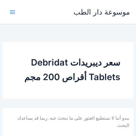
خطي
موسوعة دار الطب
لى
لمحتوى
سعر ديبريدات Debridat
Tablets أقراص 200 مجم
يبدو أننا لا نستطيع العثور على ما تبحث عنه. ربما قد يساعدك
البحث.