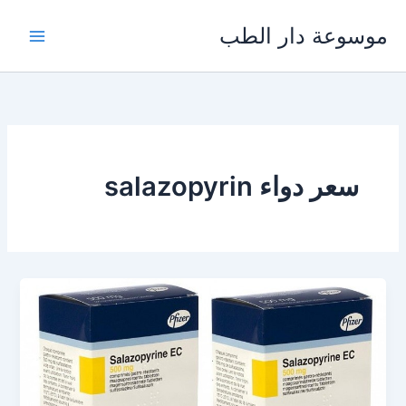
خطي
موسوعة دار الطب
لى
لمحتوى
سعر دواء salazopyrin