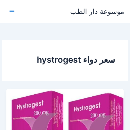
خطي
موسوعة دار الطب
لى
لمحتوى
سعر دواء hystrogest