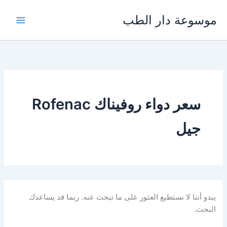
خطي
موسوعة دار الطب
لى
لمحتوى
سعر دواء روفيناك Rofenac
جيل
يبدو أننا لا نستطيع العثور على ما تبحث عنه. ربما قد يساعدك
البحث.