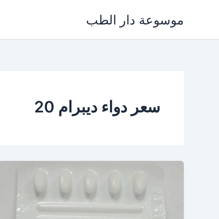
خطي
موسوعة دار الطب
لى
لمحتوى
سعر دواء ديبرام 20