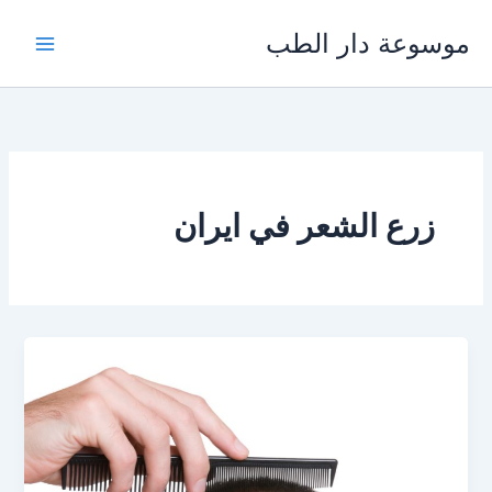
خطي
موسوعة دار الطب
لى
لمحتوى
زرع الشعر في ايران