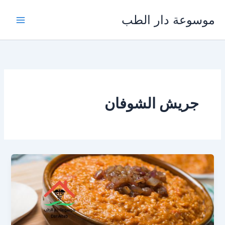
خطي
موسوعة دار الطب
لى
لمحتوى
جريش الشوفان