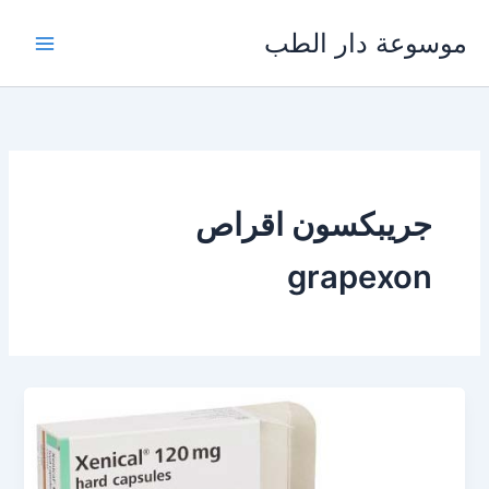
خطي
موسوعة دار الطب
لى
لمحتوى
جريبكسون اقراص
grapexon