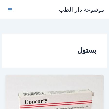
خطي
موسوعة دار الطب
لى
لمحتوى
بستول