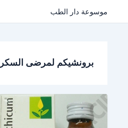
خطي
موسوعة دار الطب
لى
لمحتوى
برونشيكم لمرضى السكر