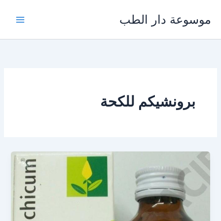
خطي
موسوعة دار الطب
لى
لمحتوى
برونشيكم للكحة