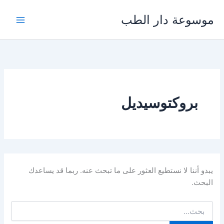
خطي
موسوعة دار الطب
لى
لمحتوى
بروكتوسيديل
يبدو أننا لا نستطيع العثور على ما تبحث عنه. ربما قد يساعدك
البحث.
البحث
عن: