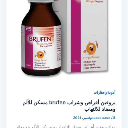
أدوية وعقارات
بروفين أقراص وشراب brufen مسكن للآلم
ومضاد للالتهاب
8 نوفمبر، 2021
/
saso saso
دواء بروفين أقراص مضاد للالتهاب و مسكن للألم هو دواء